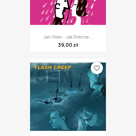
Jan I Klan - Jak Dobrze...
39,00 zł
favorite_border