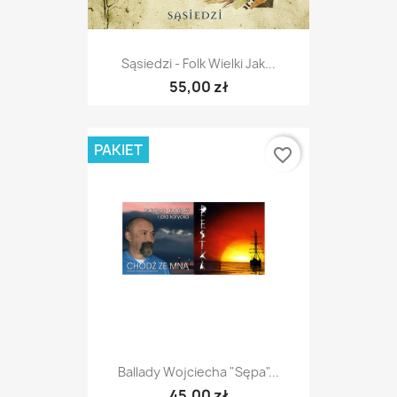
Sąsiedzi - Folk Wielki Jak...
55,00 zł
PAKIET
favorite_border
Ballady Wojciecha "Sępa"...
45,00 zł