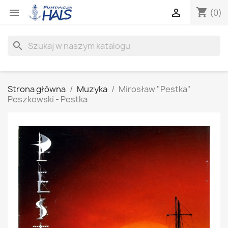
shopping_cart


(0)
search
Strona główna
Muzyka
Mirosław "Pestka"
Peszkowski - Pestka