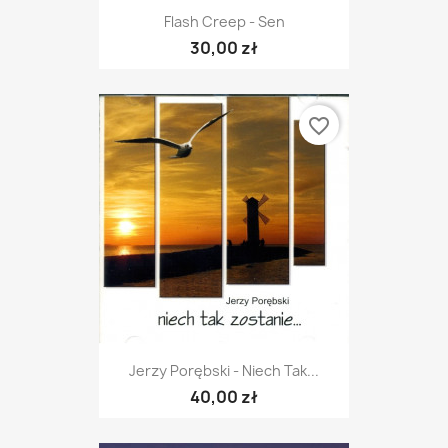
Flash Creep - Sen
30,00 zł
favorite_border
Jerzy Porębski - Niech Tak...
40,00 zł