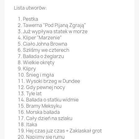
Lista utworów:
Pestka
Tawerna "Pod Pijaną Zgrają"
Już wypływa statek w morze
Kliper "Marzenie"
Ciało Johna Browna
Szliśmy we czterech
Ballada o żeglarzu
Wielkie okręty
Klipry
Śnieg i mgła
Wysoki brzeg w Dundee
Gdy pewnej nocy
Tyle lat
Ballada o statku widmie
Bramy Meksyku
Morska ballada
Cały dzień na szlaku
Itaka
Hej czas juz czas + Zaklaskał grot
Napijmy się rumu