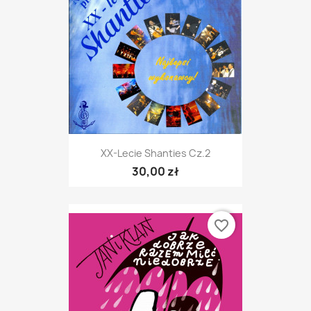
XX-Lecie Shanties Cz.2
30,00 zł
favorite_border