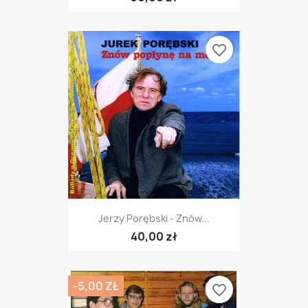
favorite_border
Jerzy Porębski - Znów...
40,00 zł
-5,00 ZŁ
favorite_border