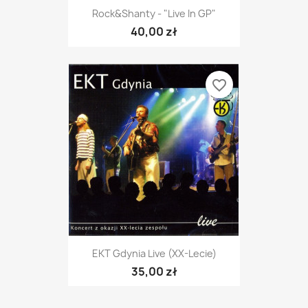
Rock&Shanty - "Live In GP"
40,00 zł
favorite_border
EKT Gdynia Live (XX-Lecie)
35,00 zł