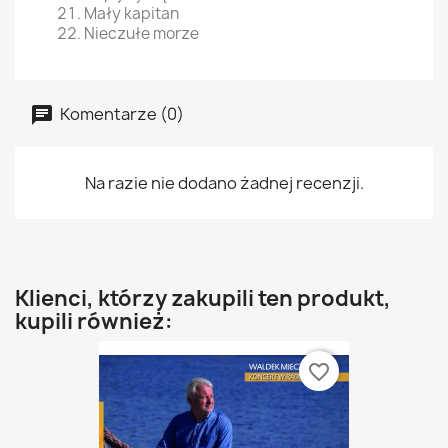
Mały kapitan
Nieczułe morze
Komentarze (0)
Na razie nie dodano żadnej recenzji.
Klienci, którzy zakupili ten produkt,
kupili również:
favorite_border