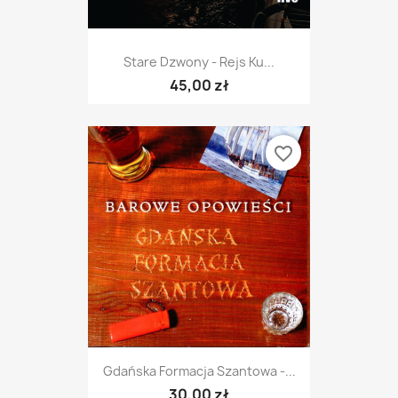
Stare Dzwony - Rejs Ku...
45,00 zł
favorite_border
Gdańska Formacja Szantowa -...
30,00 zł