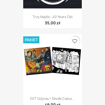
Trzy Majtki - 40 Years Old
35,00 zł
PAKIET
favorite_border
EKT Gdynia + Słodki Całus...
49,00 zł