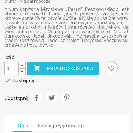
Brutto
1-2 dni robocze
Album kapitana Mirosława „Pestki” Peszkowskiego jest
zbiorem
dawnych, tradycyjnych
piosenek żeglarskich,
które właśnie na tej płycie doczekały się po raz pierwszy
utrwalenia w akustycznych, folkowych aranżacjach, a
także autorskich utworów, które również doczekały się
wielu interpretacji. W nagraniach wzięli udział: Michał
Burakowski, Jacek Jakubowski,
Agnieszka Łyszkowska,
Maciej Łyszkowski, Tadeusz Melon, Borysław Peszkowski
oraz Anna Peszkowska.
Ilość

favorite_border
DODAJ DO KOSZYKA

dostępny
Udostępnij
Opis
Szczegóły produktu