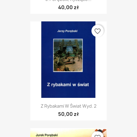
40,00 zł
favorite_border
Z Rybakami W Świat Wyd. 2
50,00 zł