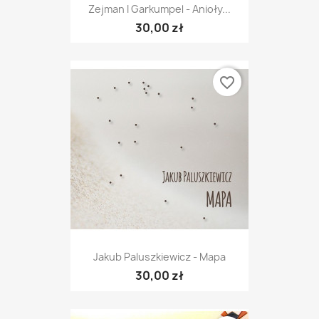
Zejman I Garkumpel - Anioły...
30,00 zł
favorite_border
Jakub Paluszkiewicz - Mapa
30,00 zł