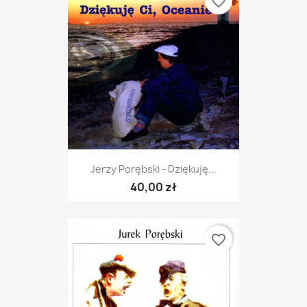
favorite_border
Jerzy Porębski - Dziękuję...
40,00 zł
favorite_border