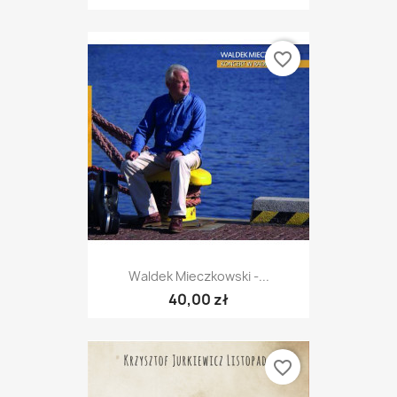
favorite_border
Waldek Mieczkowski -...
40,00 zł
favorite_border