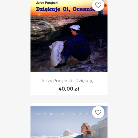
favorite_border
Jerzy Porębski - Dziękuję...
40,00 zł
favorite_border