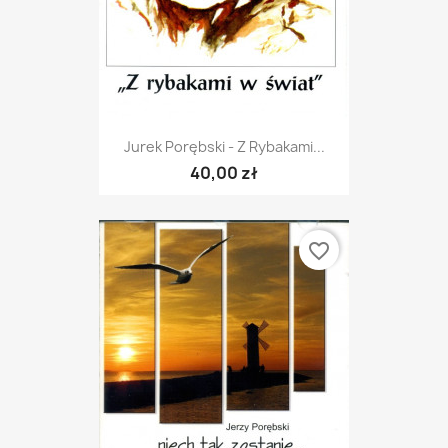
Jurek Porębski - Z Rybakami...
40,00 zł
favorite_border