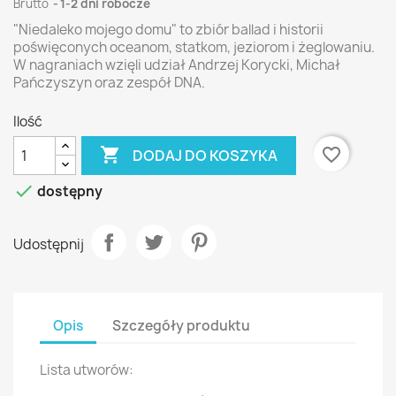
Brutto
1-2 dni robocze
"Niedaleko mojego domu" to zbiór ballad i historii
poświęconych oceanom, statkom, jeziorom i żeglowaniu.
W nagraniach wzięli udział Andrzej Korycki, Michał
Pańczyszyn oraz zespół DNA.
Ilość

favorite_border
DODAJ DO KOSZYKA

dostępny
Udostępnij
Opis
Szczegóły produktu
Lista utworów: