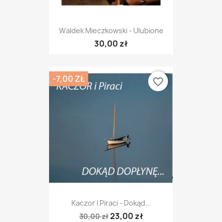
Waldek Mieczkowski - Ulubione
30,00 zł
-7,00 ZŁ
favorite_border
Kaczor I Piraci - Dokąd...
23,00 zł
30,00 zł