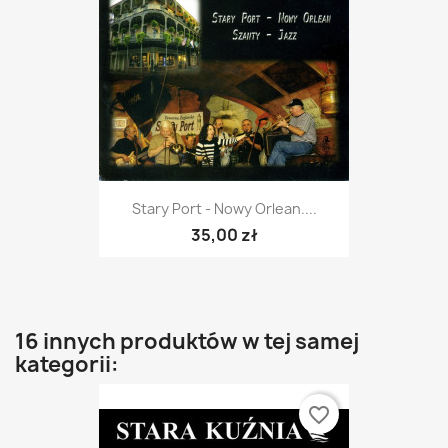
Stary Port - Nowy Orlean....
35,00 zł
16 innych produktów w tej samej
kategorii:
favorite_border