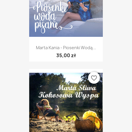
Marta Kania - Piosenki Wodą...
35,00 zł
favorite_border