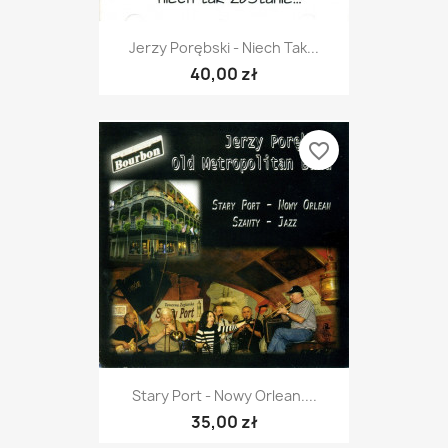
Jerzy Porębski - Niech Tak...
40,00 zł
favorite_border
Stary Port - Nowy Orlean....
35,00 zł