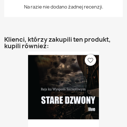
Na razie nie dodano żadnej recenzji.
Klienci, którzy zakupili ten produkt,
kupili również:
favorite_border